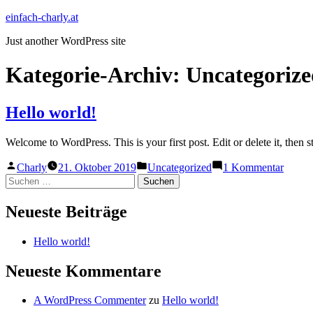
Zum
einfach-charly.at
Inhalt
Just another WordPress site
springen
Kategorie-Archiv:
Uncategorize
Hello world!
Welcome to WordPress. This is your first post. Edit or delete it, then st
Veröffentlicht
Veröffentlicht
zu
Charly
21. Oktober 2019
Uncategorized
1 Kommentar
von
unter
Hello
Suchen
world!
nach:
Neueste Beiträge
Hello world!
Neueste Kommentare
A WordPress Commenter
zu
Hello world!